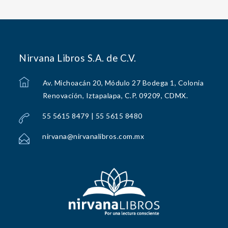
Nirvana Libros S.A. de C.V.
Av. Michoacán 20, Módulo 27 Bodega 1, Colonia
Renovación, Iztapalapa, C.P. 09209, CDMX.
55 5615 8479 | 55 5615 8480
nirvana@nirvanalibros.com.mx