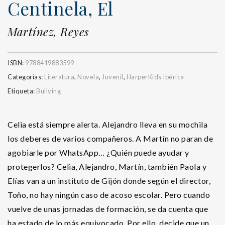
Centinela, El
Martínez, Reyes
ISBN:
9788419883599
Categorías:
Literatura
,
Novela
,
Juvenil
,
HarperKids Ibérica
Etiqueta:
Bullying
Celia está siempre alerta. Alejandro lleva en su mochila
los deberes de varios compañeros. A Martín no paran de
agobiarle por WhatsApp… ¿Quién puede ayudar y
protegerlos? Celia, Alejandro, Martín, también Paola y
Elías van a un instituto de Gijón donde según el director,
Toño, no hay ningún caso de acoso escolar. Pero cuando
vuelve de unas jornadas de formación, se da cuenta que
ha estado de lo más equivocado. Por ello, decide que un