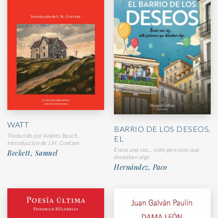
WATT
BARRIO DE LOS DESEOS,
Traducido por Andrés Bosch.
EL
Introducción de J.M. Coetzee
Érase una vez... siete personas que
Beckett, Samuel
deseaban algo
Hernández, Paco