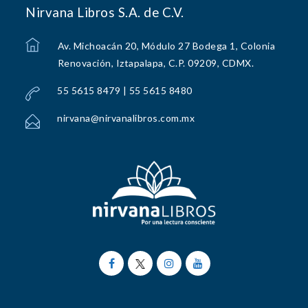
Nirvana Libros S.A. de C.V.
Av. Michoacán 20, Módulo 27 Bodega 1, Colonia
Renovación, Iztapalapa, C.P. 09209, CDMX.
55 5615 8479 | 55 5615 8480
nirvana@nirvanalibros.com.mx