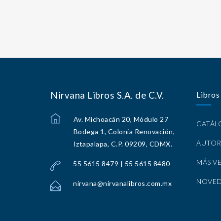
Nirvana Libros S.A. de C.V.
Libros
Av. Michoacán 20, Módulo 27
CATÁ
Bodega 1, Colonia Renovación,
AUTOR
Iztapalapa, C.P. 09209, CDMX.
MÁS V
55 5615 8479 | 55 5615 8480
NOVE
nirvana@nirvanalibros.com.mx