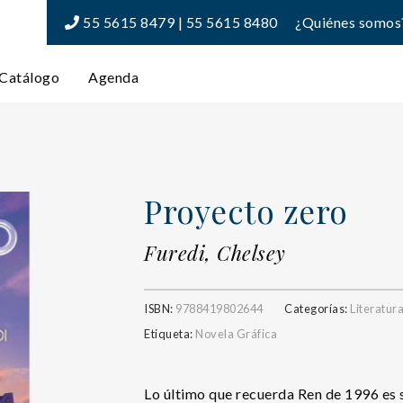
55 5615 8479 | 55 5615 8480
¿Quiénes somos
Catálogo
Agenda
Proyecto zero
Furedi, Chelsey
ISBN:
9788419802644
Categorías:
Literatur
Etiqueta:
Novela Gráfica
Lo último que recuerda Ren de 1996 es s