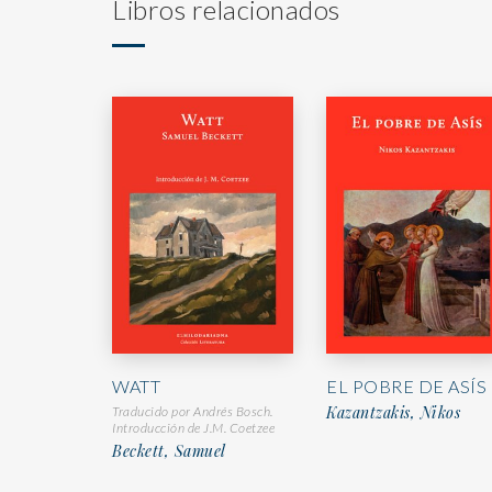
Libros relacionados
WATT
EL POBRE DE ASÍS
Kazantzakis, Nikos
Traducido por Andrés Bosch.
Introducción de J.M. Coetzee
Beckett, Samuel