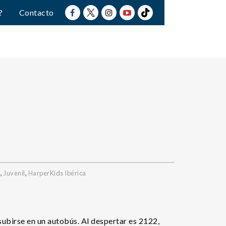
?
Contacto
a
,
Juvenil
,
HarperKids Ibérica
ubirse en un autobús. Al despertar es 2122,