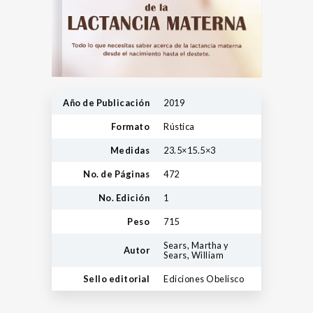
Año de Publicación
2019
Formato
Rústica
Medidas
23.5×15.5×3
No. de Páginas
472
No. Edición
1
Peso
715
Sears, Martha y
Autor
Sears, William
Sello editorial
Ediciones Obelisco