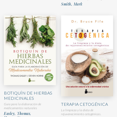
Smith, Mark
BOTIQUÍN DE HIERBAS
MEDICINALES
TERAPIA CETOGÉNICA
Guía para la elaboración de
medicamentos naturales
La limpieza y la dieta de
Easley, Thomas,
rejuvenecimiento cetogénicas.