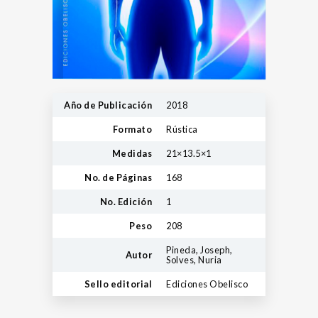
Año de Publicación
2018
Formato
Rústica
Medidas
21×13.5×1
No. de Páginas
168
No. Edición
1
Peso
208
Pineda, Joseph,
Autor
Solves, Nuria
Sello editorial
Ediciones Obelisco