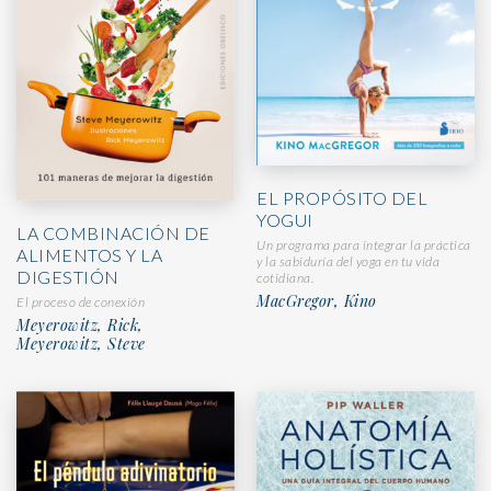
EL PROPÓSITO DEL
YOGUI
LA COMBINACIÓN DE
Un programa para integrar la práctica
ALIMENTOS Y LA
y la sabiduría del yoga en tu vida
DIGESTIÓN
cotidiana.
MacGregor, Kino
El proceso de conexión
Meyerowitz, Rick,
Meyerowitz, Steve