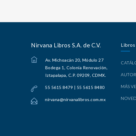
Nirvana Libros S.A. de C.V.
Libros
Av. Michoacán 20, Módulo 27
CATÁ
Bodega 1, Colonia Renovación,
AUTOR
Iztapalapa, C.P. 09209, CDMX.
MÁS V
55 5615 8479 | 55 5615 8480
NOVE
nirvana@nirvanalibros.com.mx