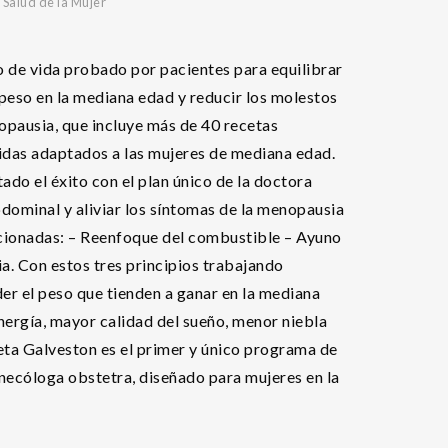
,
Salud de la Mujer
o de vida probado por pacientes para equilibrar
epeso en la mediana edad y reducir los molestos
opausia, que incluye más de 40 recetas
idas adaptados a las mujeres de mediana edad.
o el éxito con el plan único de la doctora
dominal y aliviar los síntomas de la menopausia
lacionadas: – Reenfoque del combustible – Ayuno
ia. Con estos tres principios trabajando
er el peso que tienden a ganar en la mediana
nergía, mayor calidad del sueño, menor niebla
eta Galveston es el primer y único programa de
necóloga obstetra, diseñado para mujeres en la