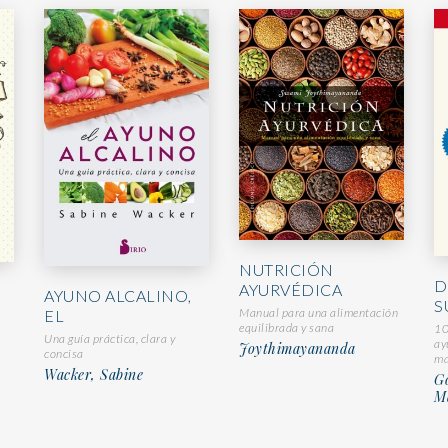
NUTRICIÓN
D
AYURVÉDICA
AYUNO ALCALINO,
S
Manual para una alimentación
EL
equilibrada y sana
10
Una guía práctica, clara y
ay
Joythimayananda
concisa
ma
Wacker, Sabine
Go
M