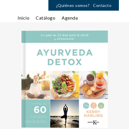
¿Quiénes somos?
Contacto
Inicio
Catálogo
Agenda