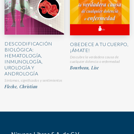
DESCODIFICACIÓN
OBEDECE A TU CUERPO,
BIOLÓGICA:
¡ÁMATE!
HEMATOLOGÍA,
Descubre la verdadera causa de
INMUNOLOGÍA,
cualquier dolencia o enfermedad
UROLOGÍA Y
Bourbeau, Lise
ANDROLOGÍA
Síntomas, significados y sentimientos
Fleche, Christian