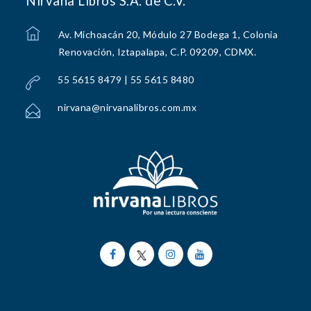
Nirvana Libros S.A. de C.V.
Av. Michoacán 20, Módulo 27 Bodega 1, Colonia
Renovación, Iztapalapa, C.P. 09209, CDMX.
55 5615 8479 | 55 5615 8480
nirvana@nirvanalibros.com.mx