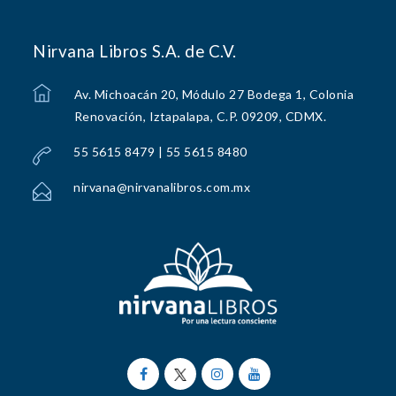
Nirvana Libros S.A. de C.V.
Av. Michoacán 20, Módulo 27 Bodega 1, Colonia
Renovación, Iztapalapa, C.P. 09209, CDMX.
55 5615 8479 | 55 5615 8480
nirvana@nirvanalibros.com.mx