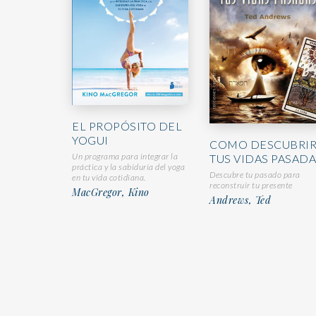
EL PROPÓSITO DEL
YOGUI
COMO DESCUBRI
Un programa para integrar la
TUS VIDAS PASAD
práctica y la sabiduría del yoga
Descubre tu pasado para
en tu vida cotidiana.
reconstruir tu presente
MacGregor, Kino
Andrews, Ted