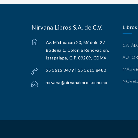
Nirvana Libros S.A. de C.V.
Libros
Av. Michoacán 20, Módulo 27
CATÁ
Bodega 1, Colonia Renovación,
AUTOR
Iztapalapa, C.P. 09209, CDMX.
MÁS V
55 5615 8479 | 55 5615 8480
NOVE
nirvana@nirvanalibros.com.mx