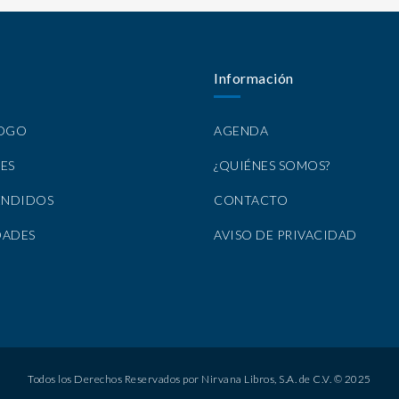
Información
LOGO
AGENDA
ES
¿QUIÉNES SOMOS?
ENDIDOS
CONTACTO
DADES
AVISO DE PRIVACIDAD
Todos los Derechos Reservados por Nirvana Libros, S.A. de C.V. © 2025