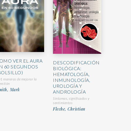
OMO VER EL AURA
DESCODIFICACIÓN
N 60 SEGUNDOS
BIOLÓGICA:
BOLSILLO)
HEMATOLOGÍA,
1 maneras de mejorar la
INMUNOLOGÍA,
gestión
UROLOGÍA Y
mith, Mark
ANDROLOGÍA
Síntomas, significados y
sentimientos
Fleche, Christian