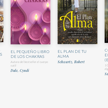
R
C
EL PLAN DE TU
EL PEQUEÑO LIBRO
AS
E
ALMA
DE LOS CHAKRAS
(
Schwartz, Robert
Autora del bestseller el cuerpo
10
sutil
di
Dale, Cyndi
S