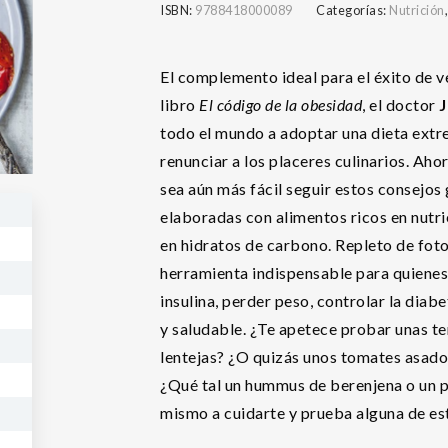
ISBN:
9788418000089
Categorías:
Nutrición
El complemento ideal para el éxito de 
libro
El código de la obesidad
, el doctor
J
todo el mundo a adoptar una dieta extre
renunciar a los placeres culinarios. Aho
sea aún más fácil seguir estos consejos 
elaboradas con alimentos ricos en nutri
en hidratos de carbono. Repleto de fotog
herramienta indispensable para quienes 
insulina, perder peso, controlar la diab
y saludable. ¿Te apetece probar unas t
lentejas? ¿O quizás unos tomates asados
¿Qué tal un hummus de berenjena o un p
mismo a cuidarte y prueba alguna de est