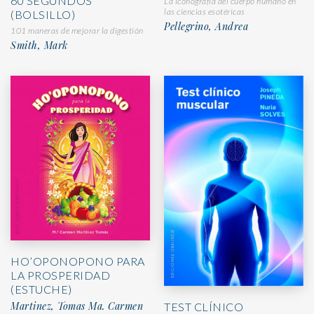
60 SEGUNDOS
La iconografía del cuerpo humano en
las ciencias esotéricas
(BOLSILLO)
Pellegrino, Andrea
101 maneras de mejorar la digestión
Smith, Mark
HO’OPONOPONO PARA
LA PROSPERIDAD
(ESTUCHE)
Martinez, Tomas Ma. Carmen
TEST CLÍNICO