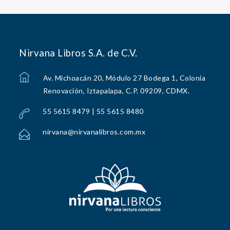
Nirvana Libros S.A. de C.V.
Av. Michoacán 20, Módulo 27 Bodega 1, Colonia
Renovación, Iztapalapa, C.P. 09209, CDMX.
55 5615 8479 | 55 5615 8480
nirvana@nirvanalibros.com.mx