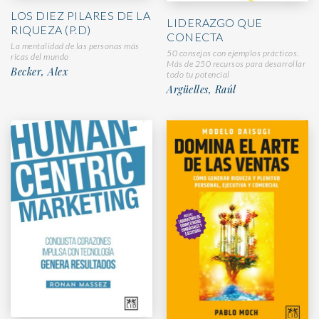
LOS DIEZ PILARES DE LA
LIDERAZGO QUE
RIQUEZA (P.D)
CONECTA
La mentalidad de las personas más
50 consejos con ejemplos prácticos.
ricas del mundo
Más de 250 recursos para desarrollar
Becker, Alex
todo tu potencial
Argüelles, Raúl