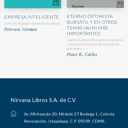
ETERNO OPTIMISTA
EMPRESA INTELIGENTE
BURSÁTIL Y EN OTROS
Cómo la IA puede optimizar tu negocio
TEMAS (AUN) MÁS
Petersen, German
IMPORTANTES
Supera tu temor de invertir en la Bolsa
y disfruta la creación de patrimonio
que ofrece
Ponce B., Carlos
Nirvana Libros S.A. de C.V.
Av. Michoacán 20, Módulo 27 Bodega 1, Colonia
Renovación, Iztapalapa, C.P. 09209, CDMX.