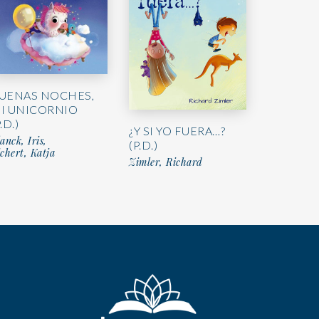
UENAS NOCHES,
I UNICORNIO
.D.)
¿Y SI YO FUERA…?
anck, Iris,
(P.D.)
chert, Katja
Zimler, Richard