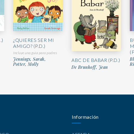
.)
¿QUIERES SER MI
B
AMIGO? (P.D.)
M
(P
Incluye una guía para padres
Jennings, Sarah,
Bl
ABC DE BABAR (P.D.)
Potter, Molly
Ri
De Brunhoff, Jean
Información