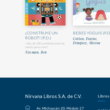
¡CONSTRUYE UN
BEBES YOGUIS (P.D
ROBOT! (P.D.)
Cotton, Fearne,
Dempsey, Sheena
¡Más de 180 combinaciones de
robots para crear!
Newman, Ben
Nirvana Libros S.A. de C.V.
Libros
Av. Michoacán 20, Módulo 27