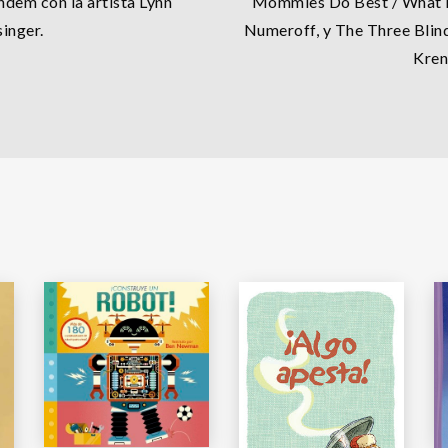
dem con la artista Lynn
Mommies Do Best / What D
inger.
Numeroff, y The Three Blin
Kren