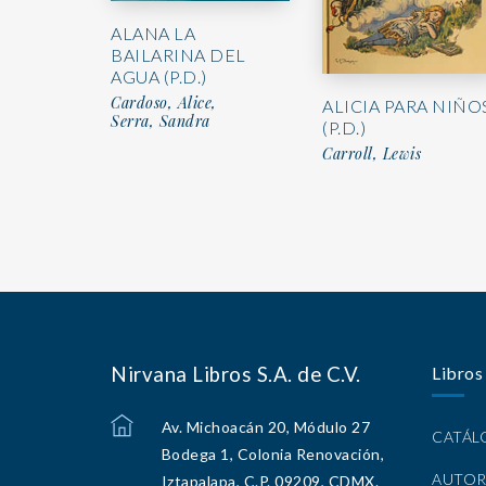
ALANA LA
BAILARINA DEL
AGUA (P.D.)
Cardoso, Alice,
ALICIA PARA NIÑO
Serra, Sandra
(P.D.)
Carroll, Lewis
Nirvana Libros S.A. de C.V.
Libros
Av. Michoacán 20, Módulo 27
CATÁ
Bodega 1, Colonia Renovación,
AUTOR
Iztapalapa, C.P. 09209, CDMX.