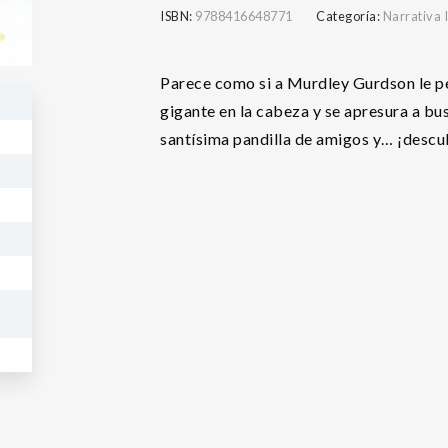
ISBN:
9788416648771
Categoría:
Narrativa I
Parece como si a Murdley Gurdson le per
gigante en la cabeza y se apresura a bu
santísima pandilla de amigos y… ¡descu