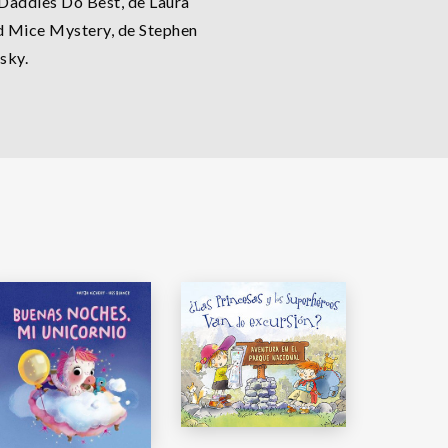
addies Do Best, de Laura
d Mice Mystery, de Stephen
sky.