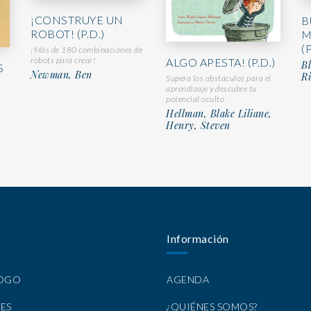
¡CONSTRUYE UN
B
ROBOT! (P.D.)
M
(P
¡Más de 180 combinaciones de
robots para crear!
ALGO APESTA! (P.D.)
Bl
S
Newman, Ben
Ri
Supera los obstáculos para el
aprendizaje y descubre tu
potencial oculto
Hellman, Blake Liliane,
Henry, Steven
Información
LOGO
AGENDA
ES
¿QUIÉNES SOMOS?