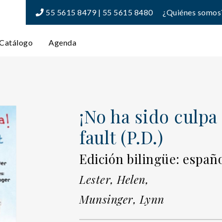
55 5615 8479 | 55 5615 8480
¿Quiénes somos
Catálogo
Agenda
¡No ha sido culpa
fault (P.D.)
Edición bilingüe: españo
Lester, Helen,
Munsinger, Lynn