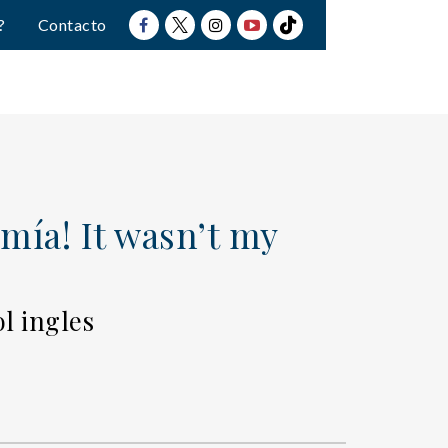
?
Contacto
 mía! It wasn’t my
l ingles