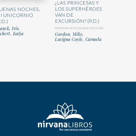
¿LAS PRINCESAS Y
LOS SUPERHÉROES
UENAS NOCHES,
VAN DE
I UNICORNIO
EXCURSIÓN? (P.D.)
.D.)
Aventura en el parque nacional.
anck, Iris,
chert, Katja
Gordon, Mike,
Lavigna Coyle, Carmela