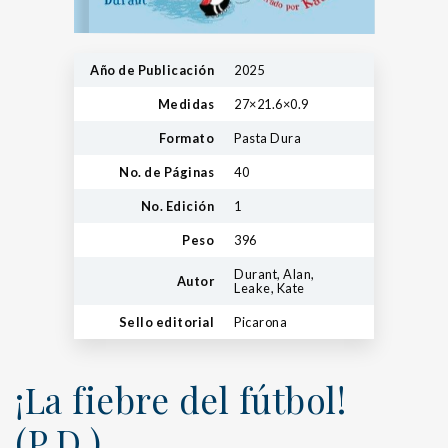
Año de Publicación
2025
Medidas
27×21.6×0.9
Formato
Pasta Dura
No. de Páginas
40
No. Edición
1
Peso
396
Durant, Alan,
Autor
Leake, Kate
Sello editorial
Picarona
¡La fiebre del fútbol!
(P.D.)