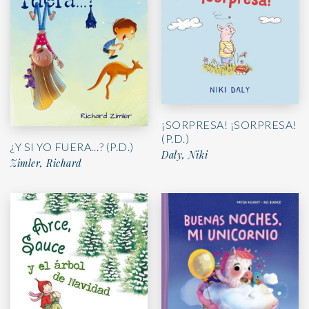
¡SORPRESA! ¡SORPRESA!
(P.D.)
¿Y SI YO FUERA…? (P.D.)
Daly, Niki
Zimler, Richard