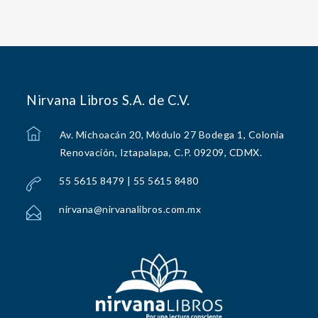
Nirvana Libros S.A. de C.V.
Av. Michoacán 20, Módulo 27 Bodega 1, Colonia
Renovación, Iztapalapa, C.P. 09209, CDMX.
55 5615 8479 | 55 5615 8480
nirvana@nirvanalibros.com.mx