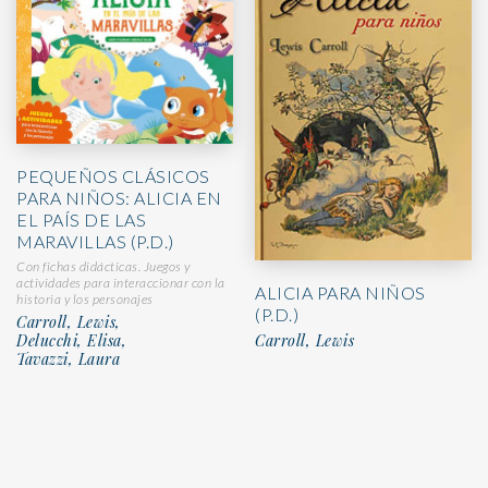
PEQUEÑOS CLÁSICOS
PARA NIÑOS: ALICIA EN
EL PAÍS DE LAS
MARAVILLAS (P.D.)
Con fichas didácticas. Juegos y
actividades para interaccionar con la
ALICIA PARA NIÑOS
historia y los personajes
(P.D.)
Carroll, Lewis,
Delucchi, Elisa,
Carroll, Lewis
Tavazzi, Laura