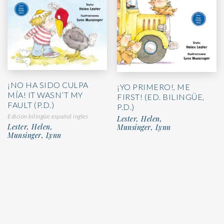
¡NO HA SIDO CULPA
¡YO PRIMERO!, ME
MÍA! IT WASN’T MY
FIRST! (ED. BILINGÜE,
FAULT (P.D.)
P.D.)
Edición bilingüe: español ingles
Lester, Helen,
Lester, Helen,
Munsinger, Lynn
Munsinger, Lynn