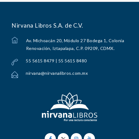
Nirvana Libros S.A. de C.V.
Av. Michoacán 20, Módulo 27 Bodega 1, Colonia
Renovación, Iztapalapa, C.P. 09209, CDMX.
55 5615 8479 | 55 5615 8480
nirvana@nirvanalibros.com.mx