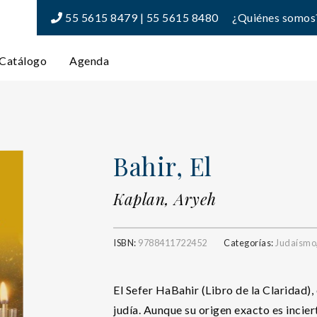
55 5615 8479 | 55 5615 8480
¿Quiénes somos
Catálogo
Agenda
Bahir, El
Kaplan, Aryeh
ISBN:
9788411722452
Categorías:
Judaísmo
El Sefer HaBahir (Libro de la Claridad), 
judía. Aunque su origen exacto es incier