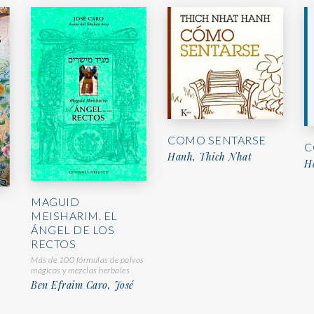
COMO SENTARSE
C
Hanh, Thich Nhat
H
MAGUID
MEISHARIM. EL
ÁNGEL DE LOS
RECTOS
Más de 100 fórmulas de polvos
mágicos y mezclas herbales
Ben Efraim Caro, José