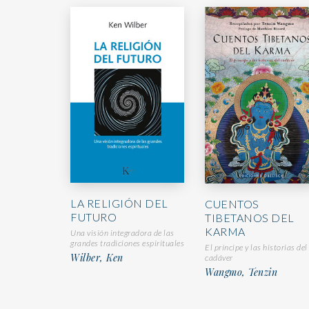
LA RELIGIÓN DEL
CUENTOS
FUTURO
TIBETANOS DEL
KARMA
Una visión integradora de las
grandes tradiciones espirituales
El príncipe y las historias del
Wilber, Ken
cadáver
Wangmo, Tenzin