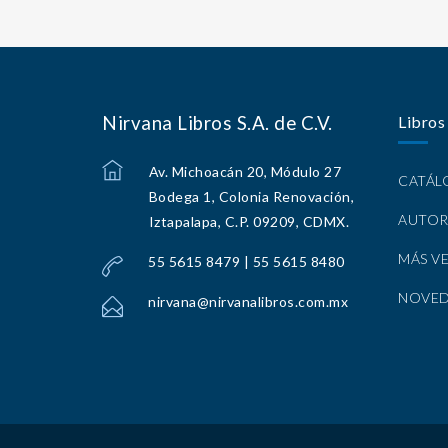
Nirvana Libros S.A. de C.V.
Libros
Av. Michoacán 20, Módulo 27
CATÁ
Bodega 1, Colonia Renovación,
AUTOR
Iztapalapa, C.P. 09209, CDMX.
MÁS V
55 5615 8479 | 55 5615 8480
NOVE
nirvana@nirvanalibros.com.mx