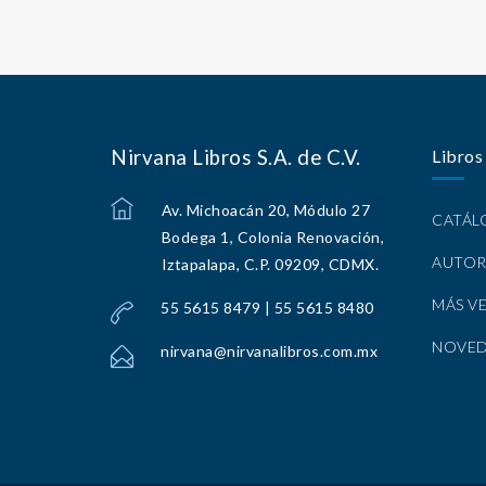
Nirvana Libros S.A. de C.V.
Libros
Av. Michoacán 20, Módulo 27
CATÁ
Bodega 1, Colonia Renovación,
AUTOR
Iztapalapa, C.P. 09209, CDMX.
MÁS V
55 5615 8479 | 55 5615 8480
NOVE
nirvana@nirvanalibros.com.mx