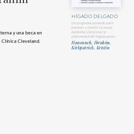
HÍGADO DELGADO
Un programa probado para
prevenir y revertir la nueva
terna y una beca en
epidemia silenciosa: la
enfermedad del hígado graso
 Clínica Cleveland.
Hanouneh, Ibrahim,
Kirkpatrick, Kristin