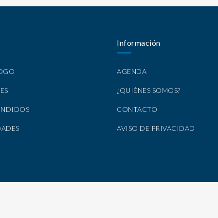
Información
LOGO
AGENDA
ES
¿QUIÉNES SOMOS?
ENDIDOS
CONTACTO
DADES
AVISO DE PRIVACIDAD
Todos los Derechos Reservados por Nirvana Libros, S.A. de C.V. © 2025