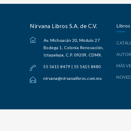
Nirvana Libros S.A. de C.V.
Libros
Av. Michoacán 20, Módulo 27
CATÁ
Bodega 1, Colonia Renovación,
AUTOR
Iztapalapa, C.P. 09209, CDMX.
MÁS V
55 5615 8479 | 55 5615 8480
NOVE
nirvana@nirvanalibros.com.mx