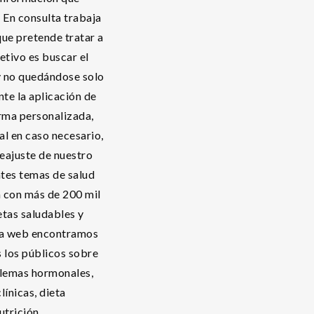
. En consulta trabaja
que pretende tratar a
etivo es buscar el
y no quedándose solo
te la aplicación de
orma personalizada,
l en caso necesario,
reajuste de nuestro
ntes temas de salud
a con más de 200 mil
tas saludables y
ina web encontramos
 los públicos sobre
blemas hormonales,
línicas, dieta
utrición.