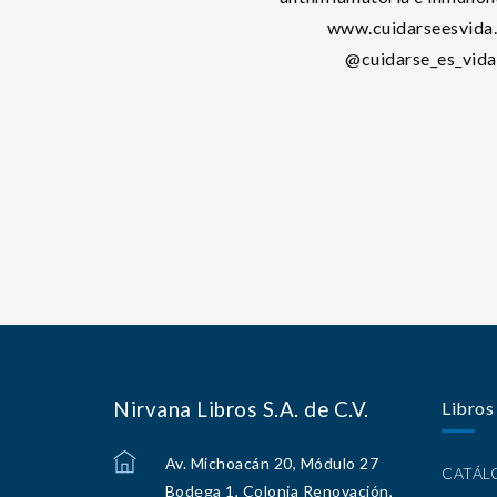
www.cuidarseesvida
@cuidarse_es_vida
Nirvana Libros S.A. de C.V.
Libros
Av. Michoacán 20, Módulo 27
CATÁ
Bodega 1, Colonia Renovación,