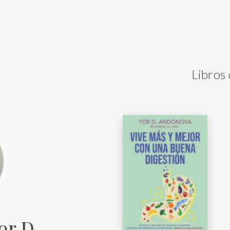
Libros
or D.