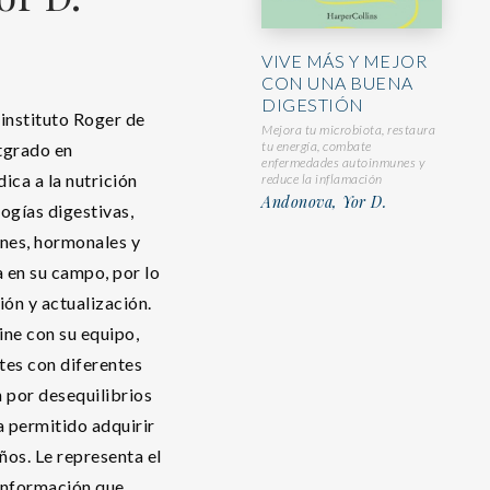
VIVE MÁS Y MEJOR
CON UNA BUENA
DIGESTIÓN
l instituto Roger de
Mejora tu microbiota, restaura
tu energía, combate
tgrado en
enfermedades autoinmunes y
ica a la nutrición
reduce la inflamación
Andonova, Yor D.
logías digestivas,
nes, hormonales y
a en su campo, por lo
ón y actualización.
ine con su equipo,
tes con diferentes
n por desequilibrios
a permitido adquirir
ños. Le representa el
 información que