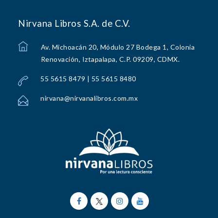
Nirvana Libros S.A. de C.V.
Av. Michoacán 20, Módulo 27 Bodega 1, Colonia
Renovación, Iztapalapa, C.P. 09209, CDMX.
55 5615 8479 | 55 5615 8480
nirvana@nirvanalibros.com.mx