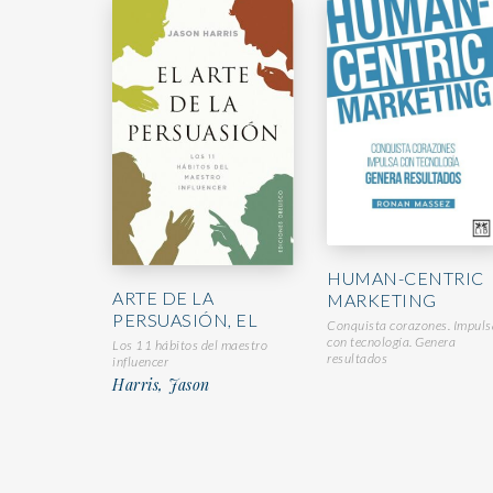
HUMAN-CENTRIC
ARTE DE LA
MARKETING
PERSUASIÓN, EL
Conquista corazones. Impuls
con tecnología. Genera
Los 11 hábitos del maestro
resultados
influencer
Harris, Jason