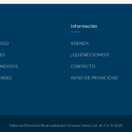
Información
LOGO
AGENDA
ES
¿QUIÉNES SOMOS?
ENDIDOS
CONTACTO
DADES
AVISO DE PRIVACIDAD
Todos los Derechos Reservados por Nirvana Libros, S.A. de C.V. © 2025