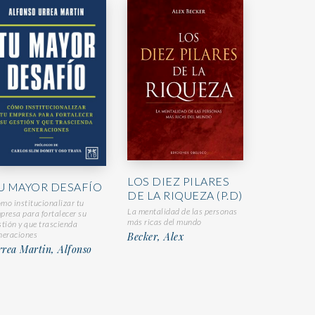
LOS DIEZ PILARES
U MAYOR DESAFÍO
DE LA RIQUEZA (P.D)
mo institucionalizar tu
La mentalidad de las personas
presa para fortalecer su
más ricas del mundo
stión y que trascienda
neraciones
Becker, Alex
rea Martin, Alfonso