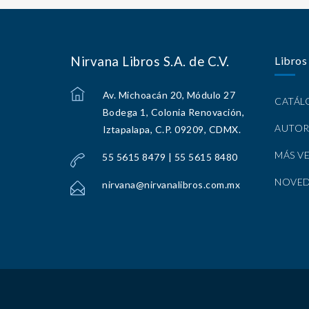
Nirvana Libros S.A. de C.V.
Libros
Av. Michoacán 20, Módulo 27
CATÁ
Bodega 1, Colonia Renovación,
AUTOR
Iztapalapa, C.P. 09209, CDMX.
MÁS V
55 5615 8479 | 55 5615 8480
NOVE
nirvana@nirvanalibros.com.mx