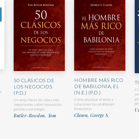
HOMBRE MÁS RICO
50 CLÁSICOS DE
T
DE BABILONIA, EL
LOS NEGOCIOS
Có
a
(N.E.) (P.D.)
(P.D.)
em
ge
Cómo alcanzar el éxito y
Un atajo hacia las ideas más
ge
solucionar tus problemas
importantes sobre innovación,
financieros
gestión y estrategia
Ur
Clason, George S.
Butler-Bowdon, Tom