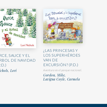
¿LAS PRINCESAS Y
LOS SUPERHÉROES
RCE, SAUCE Y EL
VAN DE
RBOL DE NAVIDAD
EXCURSIÓN? (P.D.)
.D.)
chols, Lori
Aventura en el parque nacional.
Gordon, Mike,
Lavigna Coyle, Carmela