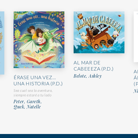
AL MAR DE
CABEEEZA (P.D.)
A
Belote, Ashley
ÉRASE UNA VEZ…
Á
UNA HISTORIA (P.D.)
(P
Ni
Sea cual sea la aventura,
siempre estaré a tu lado
Peter, Gareth,
Quek, Natelle