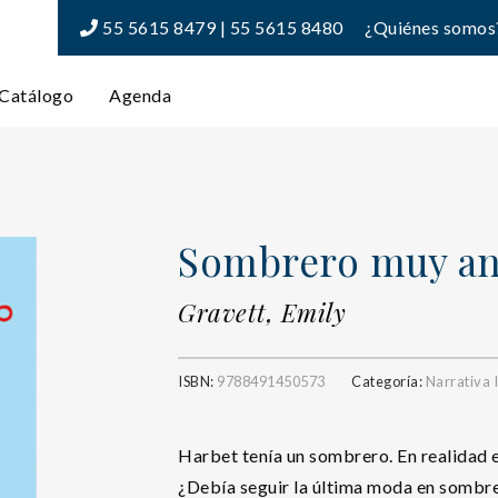
55 5615 8479 | 55 5615 8480
¿Quiénes somos
Catálogo
Agenda
Sombrero muy ant
Gravett, Emily
ISBN:
9788491450573
Categoría:
Narrativa I
Harbet tenía un sombrero. En realidad e
¿Debía seguir la última moda en sombr