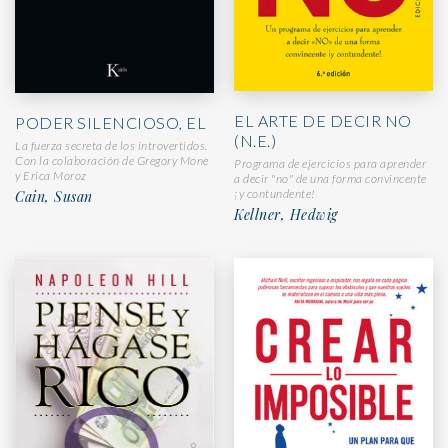
EL ARTE DE DECIR NO
PODER SILENCIOSO, EL
(N.E.)
La fuerza secreta de los introvertidos.
Con la colaboración de Gregory Mone
Programa de ejercicios para aprender
y Erica Moroz
a decir "no" de una forma convincente
¡y contundente!
Cain, Susan
Kellner, Hedwig