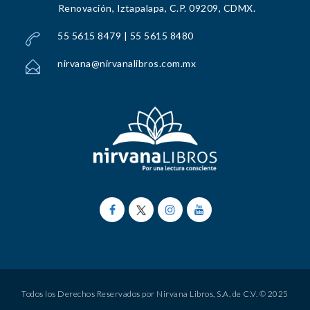
Renovación, Iztapalapa, C.P. 09209, CDMX.
55 5615 8479 | 55 5615 8480
nirvana@nirvanalibros.com.mx
Todos los Derechos Reservados por Nirvana Libros, S.A. de C.V. © 2025