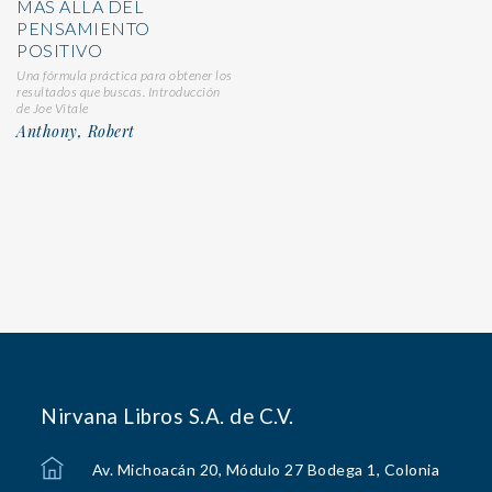
MÁS ALLÁ DEL
PENSAMIENTO
POSITIVO
Una fórmula práctica para obtener los
resultados que buscas. Introducción
de Joe Vitale
Anthony, Robert
Nirvana Libros S.A. de C.V.
Av. Michoacán 20, Módulo 27 Bodega 1, Colonia