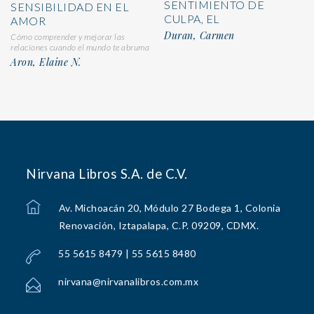
SENTIMIENTO DE
SENSIBILIDAD EN EL
CULPA, EL
AMOR
Duran, Carmen
Cómo comprender y mejorar las
relaciones cuando el mundo te abruma
Aron, Elaine N.
Nirvana Libros S.A. de C.V.
Av. Michoacán 20, Módulo 27 Bodega 1, Colonia
Renovación, Iztapalapa, C.P. 09209, CDMX.
55 5615 8479 | 55 5615 8480
nirvana@nirvanalibros.com.mx