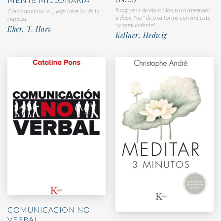
Programa de ejercicios para aprender
Cómo dominar el juego interior de la
a decir "no" de una forma convincente
riqueza
¡y contundente!
Eker, T. Harv
Kellner, Hedwig
COMUNICACIÓN NO
VERBAL