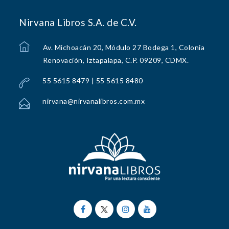
Nirvana Libros S.A. de C.V.
Av. Michoacán 20, Módulo 27 Bodega 1, Colonia
Renovación, Iztapalapa, C.P. 09209, CDMX.
55 5615 8479 | 55 5615 8480
nirvana@nirvanalibros.com.mx