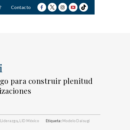
?
Contacto
i
go para construir plenitud
nizaciones
,
Liderazgo
,
LID México
Etiqueta:
Modelo Daisugi