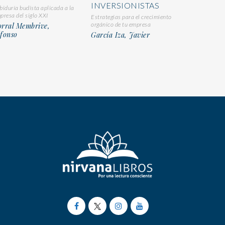
INVERSIONISTAS
biduría budista aplicada a la
presa del siglo XXI
Estrategias para el crecimiento
orgánico de tu empresa
orral Membrive,
fonso
García Iza, Javier