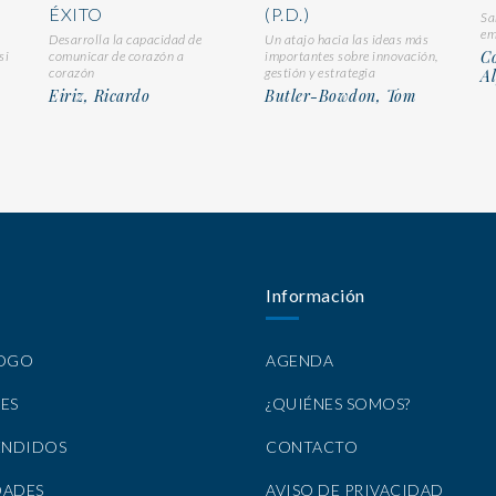
ÉXITO
(P.D.)
Sa
em
Desarrolla la capacidad de
Un atajo hacia las ideas más
C
si
comunicar de corazón a
importantes sobre innovación,
corazón
gestión y estrategia
Al
Eiriz, Ricardo
Butler-Bowdon, Tom
Información
LOGO
AGENDA
ES
¿QUIÉNES SOMOS?
ENDIDOS
CONTACTO
DADES
AVISO DE PRIVACIDAD