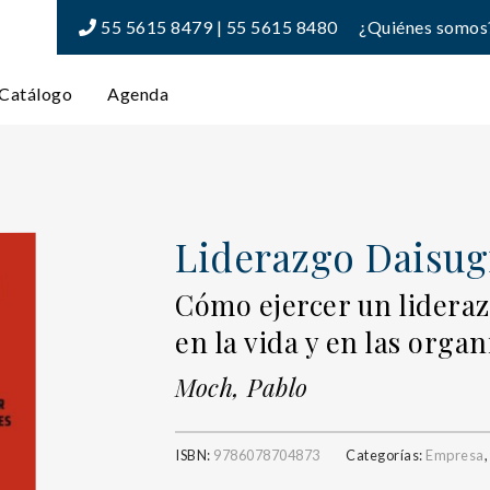
55 5615 8479 | 55 5615 8480
¿Quiénes somos
Catálogo
Agenda
Liderazgo Daisug
Cómo ejercer un lideraz
en la vida y en las orga
Moch, Pablo
ISBN:
9786078704873
Categorías:
Empresa