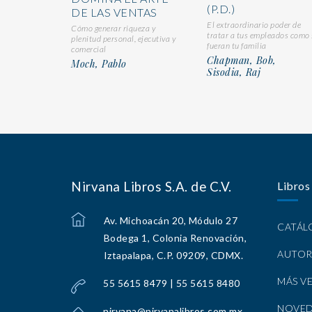
(P.D.)
DE LAS VENTAS
El extraordinario poder de
Cómo generar riqueza y
tratar a tus empleados como 
plenitud personal, ejecutiva y
fueran tu familia
comercial
Chapman, Bob,
Moch, Pablo
Sisodia, Raj
Nirvana Libros S.A. de C.V.
Libros
Av. Michoacán 20, Módulo 27
CATÁ
Bodega 1, Colonia Renovación,
AUTOR
Iztapalapa, C.P. 09209, CDMX.
MÁS V
55 5615 8479 | 55 5615 8480
NOVE
nirvana@nirvanalibros.com.mx