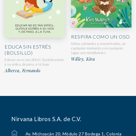
RESPIRA COMO UN OSO
Niños calmados y concentrados, en
EDUCA SIN ESTRÉS
cualquier momento y en cualquier
(BOLSILLO)
lugar, con mindfulness
Willey, Kira
Educar no es tan difícil. Quítale estrés
a su vida y, de paso, a la tuya
Alberca, Fernando
Nirvana Libros S.A. de C.V.
Av. Michoacán 20, Módulo 27 Bodega 1, Colonia