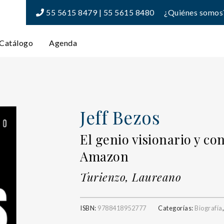
55 5615 8479 | 55 5615 8480
¿Quiénes somos
Catálogo
Agenda
Jeff Bezos
El genio visionario y co
Amazon
Turienzo, Laureano
ISBN:
9788418952777
Categorías:
Biografía