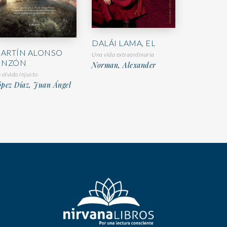
DALÁI LAMA, EL
ARTÍN ALONSO
Una vida extraordinaria
INZÓN
Norman, Alexander
 olvido injusto
pez Díaz, Juan Ángel