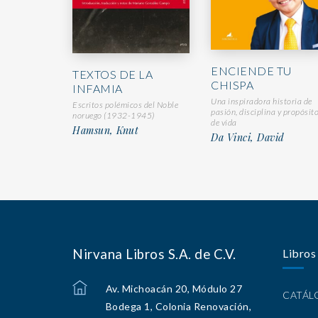
ENCIENDE TU
TEXTOS DE LA
CHISPA
INFAMIA
Una inspiradora historia de
Escritos polémicos del Noble
pasión, disciplina y propósit
noruego (1932-1945)
de vida
Hamsun, Knut
Da Vinci, David
Nirvana Libros S.A. de C.V.
Libros
Av. Michoacán 20, Módulo 27
CATÁ
Bodega 1, Colonia Renovación,