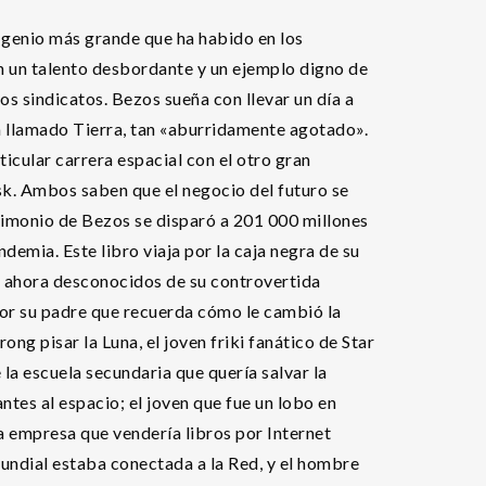
 genio más grande que ha habido en los
n un talento desbordante y un ejemplo digno de
s sindicatos. Bezos sueña con llevar un día a
a llamado Tierra, tan «aburridamente agotado».
icular carrera espacial con el otro gran
sk. Ambos saben que el negocio del futuro se
atrimonio de Bezos se disparó a 201 000 millones
demia. Este libro viaja por la caja negra de su
ta ahora desconocidos de su controvertida
por su padre que recuerda cómo le cambió la
rong pisar la Luna, el joven friki fanático de Star
la escuela secundaria que quería salvar la
ntes al espacio; el joven que fue un lobo en
na empresa que vendería libros por Internet
ndial estaba conectada a la Red, y el hombre