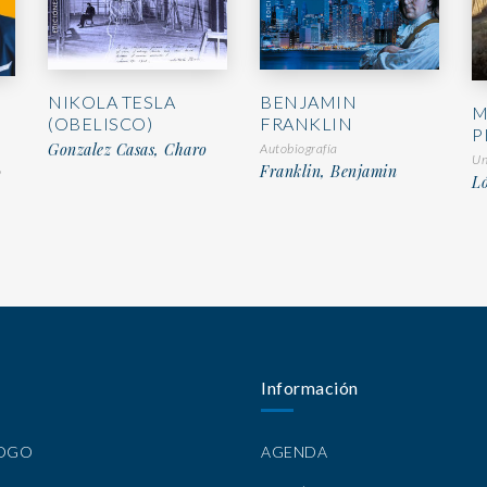
NIKOLA TESLA
BENJAMIN
M
(OBELISCO)
FRANKLIN
P
Gonzalez Casas, Charo
Autobiografía
Un
Franklin, Benjamin
o
Ló
Información
LOGO
AGENDA