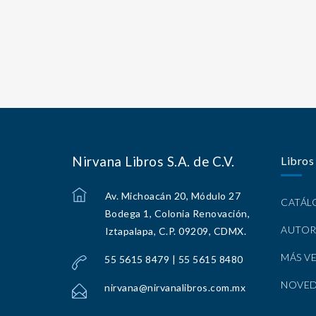
Nirvana Libros S.A. de C.V.
Libros
Av. Michoacán 20, Módulo 27
CATÁ
Bodega 1, Colonia Renovación,
AUTOR
Iztapalapa, C.P. 09209, CDMX.
MÁS V
55 5615 8479 | 55 5615 8480
NOVE
nirvana@nirvanalibros.com.mx