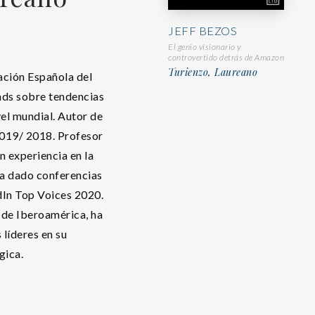
JEFF BEZOS
El genio visionario y
controvertido detrás de Amazon
Turienzo, Laureano
ación Española del
nds sobre tendencias
ivel mundial. Autor de
019/ 2018. Profesor
 experiencia en la
Ha dado conferencias
dIn Top Voices 2020.
s de Iberoamérica, ha
líderes en su
gica.