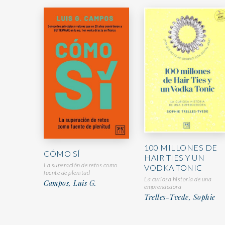
100 MILLONES DE
CÓMO SÍ
HAIR TIES Y UN
La superación de retos como
VODKA TONIC
fuente de plenitud
La curiosa historia de una
Campos, Luis G.
emprendedora
Trelles-Tvede, Sophie