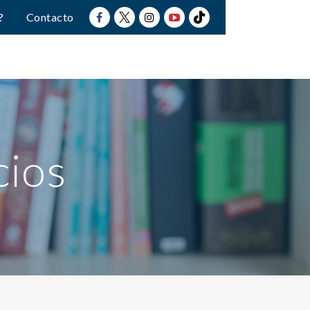
?
Contacto
cios