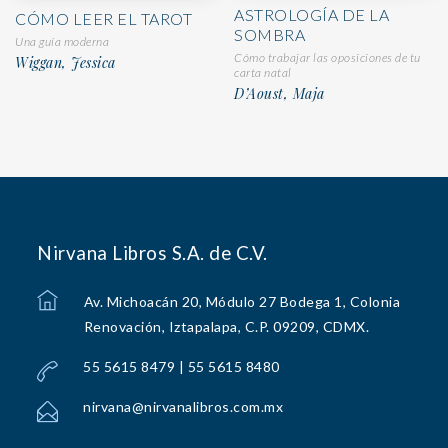
ASTROLOGÍA DE LA
CÓMO LEER EL TAROT
SOMBRA
Una guía moderna
Cómo trabajar las oposiciones de tu
Wiggan, Jessica
carta natal
D’Aoust, Maja
Nirvana Libros S.A. de C.V.
Av. Michoacán 20, Módulo 27 Bodega 1, Colonia
Renovación, Iztapalapa, C.P. 09209, CDMX.
55 5615 8479 | 55 5615 8480
nirvana@nirvanalibros.com.mx