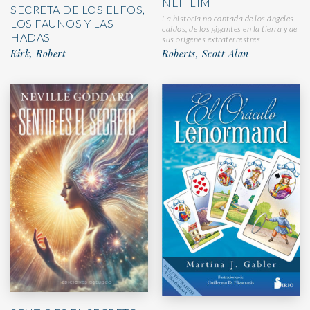
NEFILIM
SECRETA DE LOS ELFOS,
La historia no contada de los ángeles
LOS FAUNOS Y LAS
caídos, de los gigantes en la tierra y de
HADAS
sus orígenes extraterrestres
Kirk, Robert
Roberts, Scott Alan