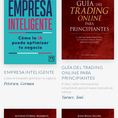
GUÍA DEL TRADING
EMPRESA INTELIGENTE
ONLINE PARA
PRINCIPIANTES
Cómo la IA puede optimizar tu negocio
Petersen, German
El best-seller internacional
actualizado para el nuevo mercado de
valores
Turner, Toni