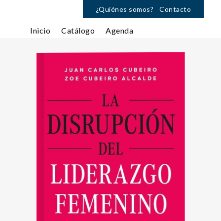
¿Quiénes somos?
Contacto
Inicio
Catálogo
Agenda