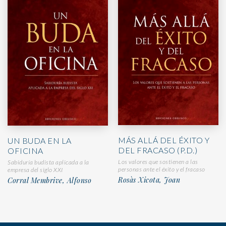
MÁS ALLÁ DEL ÉXITO Y
UN BUDA EN LA
DEL FRACASO (P.D.)
OFICINA
Los valores que sostienen a las
Sabiduría budista aplicada a la
personas ante el éxito y el fracaso
empresa del siglo XXI
Rosàs Xicota, Joan
Corral Membrive, Alfonso