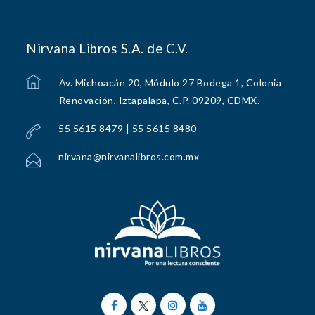
Nirvana Libros S.A. de C.V.
Av. Michoacán 20, Módulo 27 Bodega 1, Colonia
Renovación, Iztapalapa, C.P. 09209, CDMX.
55 5615 8479 | 55 5615 8480
nirvana@nirvanalibros.com.mx