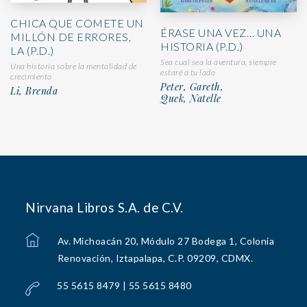
CHICA QUE COMETE UN
ÉRASE UNA VEZ… UNA
MILLÓN DE ERRORES,
HISTORIA (P.D.)
LA (P.D.)
Sea cual sea la aventura, siempre
Una historia sobre la mentalidad de
estaré a tu lado
crecimiento
Peter, Gareth,
Li, Brenda
Quek, Natelle
Nirvana Libros S.A. de C.V.
Av. Michoacán 20, Módulo 27 Bodega 1, Colonia
Renovación, Iztapalapa, C.P. 09209, CDMX.
55 5615 8479 | 55 5615 8480