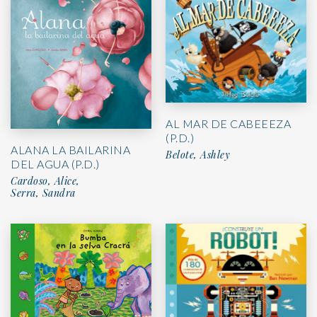
AL MAR DE CABEEEZA
(P.D.)
ALANA LA BAILARINA
Belote, Ashley
DEL AGUA (P.D.)
Cardoso, Alice,
Serra, Sandra