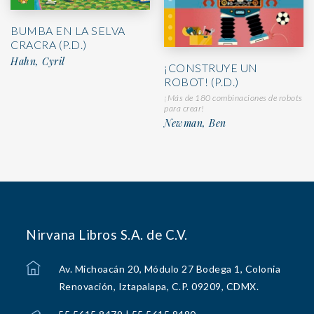
BUMBA EN LA SELVA
CRACRA (P.D.)
Hahn, Cyril
¡CONSTRUYE UN
ROBOT! (P.D.)
¡Más de 180 combinaciones de robots
para crear!
Newman, Ben
Nirvana Libros S.A. de C.V.
Av. Michoacán 20, Módulo 27 Bodega 1, Colonia
Renovación, Iztapalapa, C.P. 09209, CDMX.