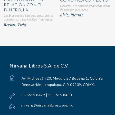
RELACIÓN CON EL
Desarrolla la capacidad de comunicar
DINERO, LA
de corazón a corazón
Eiriz, Ricardo
Desbloquea las barreras emocionales
que afectan a tus hábitos financieros
Reynal, Vicky
Nirvana Libros S.A. de C.V.
Av. Michoacán 20, Módulo 27 Bodega 1, Colonia
Renovación, Iztapalapa, C.P. 09209, CDMX.
55 5615 8479 | 55 5615 8480
nirvana@nirvanalibros.com.mx