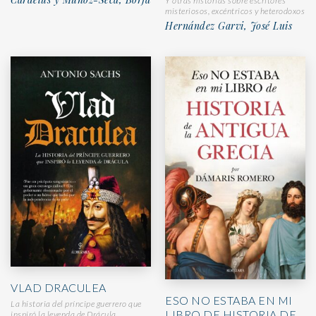
Y otras historias sobre escritores
misteriosos, excéntricos y heterodoxos
Hernández Garvi, José Luis
VLAD DRACULEA
ESO NO ESTABA EN MI
La historia del príncipe guerrero que
LIBRO DE HISTORIA DE
inspiró la leyenda de Drácula