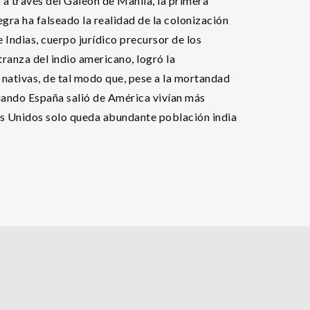
a través del Galeón de Manila, la primera
ra ha falseado la realidad de la colonización
e Indias, cuerpo jurídico precursor de los
ranza del indio americano, logró la
s nativas, de tal modo que, pese a la mortandad
 cuando España salió de América vivían más
dos Unidos solo queda abundante población india