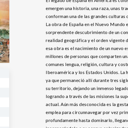
El legado de España en América es colos
emergen una historia, una raza, unas trad
conforman una de las grandes culturas d
La obra de España en el Nuevo Mundo e
sorprendente descubrimiento de un cont
realidad geográfica y el orden vigente 
esa obra es el nacimiento de un nuevo es
millones de personas que comparten un
comunes lengua, religión, cultura y cos
Iberoamérica y los Estados Unidos. La 
ya que permaneció allí durante tres sigl
su territorio, dejando un inmenso legado
logrando a través de las misiones la su
actual. Aún más desconocida es la gesta
emplea para circunnavegar por vez prime
profundamente hasta dominarlo, llegand