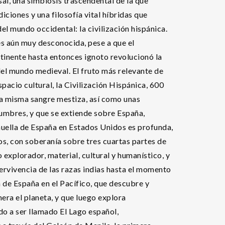
al, una simbiosis trascendental de la que
iciones y una filosofía vital híbridas que
el mundo occidental: la civilización hispánica.
s aún muy desconocida, pese a que el
inente hasta entonces ignoto revolucionó la
del mundo medieval. El fruto más relevante de
pacio cultural, la Civilización Hispánica, 600
a misma sangre mestiza, así como unas
tumbres, y que se extiende sobre España,
huella de España en Estados Unidos es profunda,
os, con soberanía sobre tres cuartas partes de
 explorador, material, cultural y humanístico, y
pervivencia de las razas indias hasta el momento
 de España en el Pacífico, que descubre y
ra el planeta, y que luego explora
o a ser llamado El Lago español,