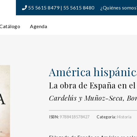
55 5615 8479 | 55 5615 8480
¿Quiénes somos
Catálogo
Agenda
América hispánica
La obra de España en e
Cardelús y Muñoz-Seca, Bor
ISBN:
9788418578427
Categoría:
Historia