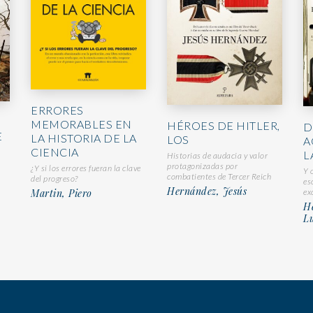
ERRORES
MEMORABLES EN
HÉROES DE HITLER,
D
E
LA HISTORIA DE LA
LOS
A
CIENCIA
L
Historias de audacia y valor
protagonizadas por
¿Y si los errores fueran la clave
Y 
combatientes de Tercer Reich
del progreso?
es
Hernández, Jesús
Martin, Piero
ex
H
Lu