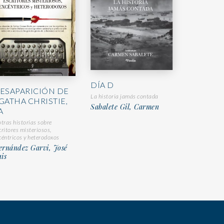
DÍA D
ESAPARICIÓN DE
La historia jamás contada
GATHA CHRISTIE,
Sabalete Gil, Carmen
A
otras historias sobre
critores misteriosos,
céntricos y heterodoxos
ernández Garvi, José
is