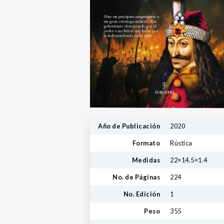
Año de Publicación
2020
Formato
Rústica
Medidas
22×14.5×1.4
No. de Páginas
224
No. Edición
1
Peso
355