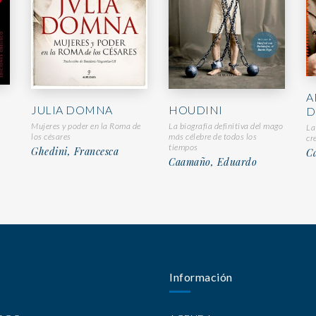
A
JULIA DOMNA
HOUDINI
D
Mujeres y poder en la Roma de
La biografía definitiva del mago
La
los césares
más célebre de todos los
cr
tiempos
Ghedini, Francesca
C
Caamaño, Eduardo
Información