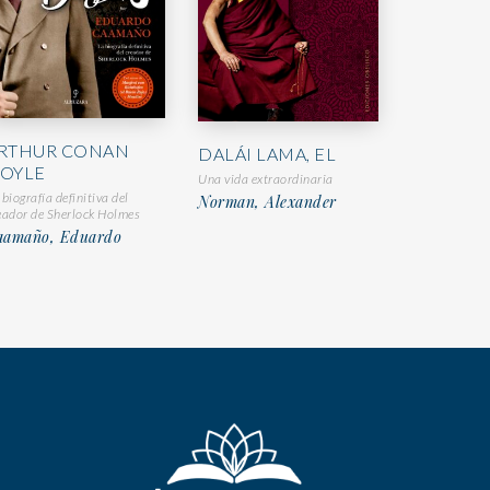
RTHUR CONAN
DALÁI LAMA, EL
OYLE
Una vida extraordinaria
 biografía definitiva del
Norman, Alexander
eador de Sherlock Holmes
aamaño, Eduardo