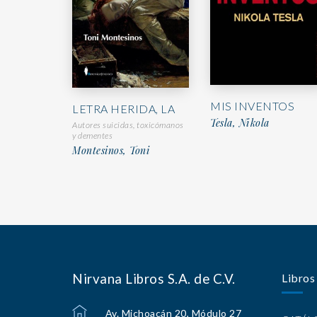
MIS INVENTOS
LETRA HERIDA, LA
Tesla, Nikola
Autores suicidas, toxicómanos
y dementes
Montesinos, Toni
Nirvana Libros S.A. de C.V.
Libros
Av. Michoacán 20, Módulo 27