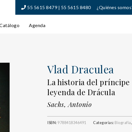
55 5615 8479 | 55 5615 8480
¿Quiénes somos
Catálogo
Agenda
Vlad Draculea
La historia del príncipe
leyenda de Drácula
Sachs, Antonio
ISBN:
9788418346491
Categorías:
Biografía