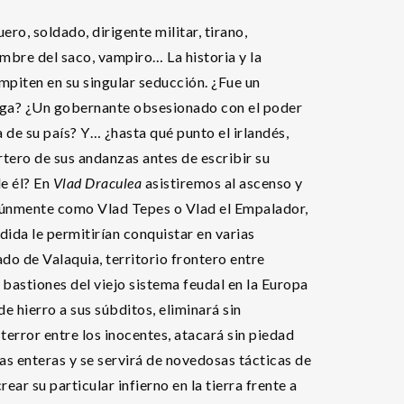
ero, soldado, dirigente militar, tirano,
ombre del saco, vampiro… La historia y la
mpiten en su singular seducción. ¿Fue un
tega? ¿Un gobernante obsesionado con el poder
 de su país? Y… ¿hasta qué punto el irlandés,
rtero de sus andanzas antes de escribir su
de él? En
Vlad Draculea
asistiremos al ascenso y
únmente como Vlad Tepes o Vlad el Empalador,
dida le permitirían conquistar en varias
do de Valaquia, territorio frontero entre
 bastiones del viejo sistema feudal en la Europa
 hierro a sus súbditos, eliminará sin
error entre los inocentes, atacará sin piedad
s enteras y se servirá de novedosas tácticas de
rear su particular infierno en la tierra frente a