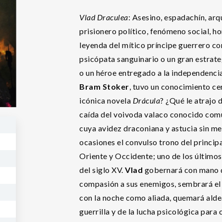
Vlad Draculea
: Asesino, espadachín, arqu
prisionero político, fenómeno social, h
leyenda del mítico príncipe guerrero co
psicópata sanguinario o un gran estra
o un héroe entregado a la independencia
Bram Stoker
, tuvo un conocimiento ce
icónica novela
Drácula
? ¿Qué le atrajo 
caída del voivoda valaco conocido com
cuya avidez draconiana y astucia sin me
ocasiones el convulso trono del principa
Oriente y Occidente; uno de los últimos
del siglo XV.
Vlad
gobernará con mano de
compasión a sus enemigos, sembrará el t
con la noche como aliada, quemará aldea
guerrilla y de la lucha psicológica para c