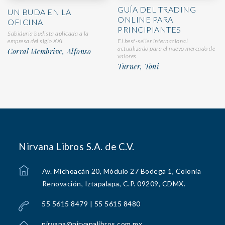
GUÍA DEL TRADING
UN BUDA EN LA
ONLINE PARA
OFICINA
PRINCIPIANTES
Sabiduría budista aplicada a la
El best-seller internacional
empresa del siglo XXI
actualizado para el nuevo mercado de
Corral Membrive, Alfonso
valores
Turner, Toni
Nirvana Libros S.A. de C.V.
Av. Michoacán 20, Módulo 27 Bodega 1, Colonia
Renovación, Iztapalapa, C.P. 09209, CDMX.
55 5615 8479 | 55 5615 8480
nirvana@nirvanalibros.com.mx