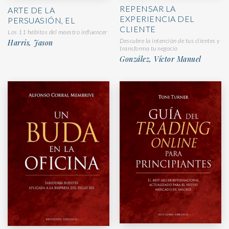
REPENSAR LA
ARTE DE LA
EXPERIENCIA DEL
PERSUASIÓN, EL
CLIENTE
Los 11 hábitos del maestro influencer
Descubre la intención de tus clientes y
Harris, Jason
transforma tu negocio
González, Víctor Manuel