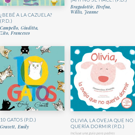
Bragadottir, Hrefna,
Willis, Jeanne
¿BEBÉ A LA CAZUELA?
(P.D.)
Campello, Giuditta,
Zito, Francesco
10 GATOS (P.D.)
OLIVIA, LA OVEJA QUE NO
QUERÍA DORMIR (P.D.)
Gravett, Emily
Incluye una guía para padres