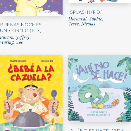
¡SPLASH! (P.D.)
Moronval, Sophie,
Trève, Nicolas
BUENAS NOCHES,
UNICORNIO (P.D.)
Burton, Jeffrey,
Waring, Zoe
¡AHÍ NO SE HACE! (P.D.)