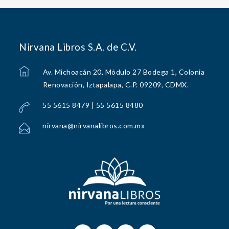
Nirvana Libros S.A. de C.V.
Av. Michoacán 20, Módulo 27 Bodega 1, Colonia
Renovación, Iztapalapa, C.P. 09209, CDMX.
55 5615 8479 | 55 5615 8480
nirvana@nirvanalibros.com.mx