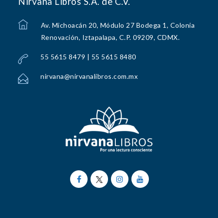
Nirvana Libros S.A. de C.V.
Av. Michoacán 20, Módulo 27 Bodega 1, Colonia
Renovación, Iztapalapa, C.P. 09209, CDMX.
55 5615 8479 | 55 5615 8480
nirvana@nirvanalibros.com.mx