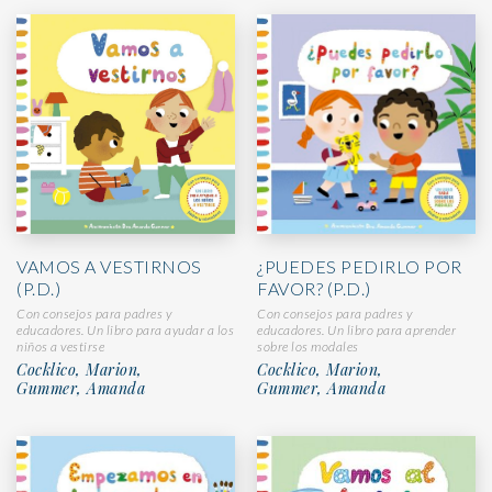
¿PUEDES PEDIRLO POR
VAMOS A VESTIRNOS
FAVOR? (P.D.)
(P.D.)
Con consejos para padres y
Con consejos para padres y
educadores. Un libro para aprender
educadores. Un libro para ayudar a los
sobre los modales
niños a vestirse
Cocklico, Marion,
Cocklico, Marion,
Gummer, Amanda
Gummer, Amanda