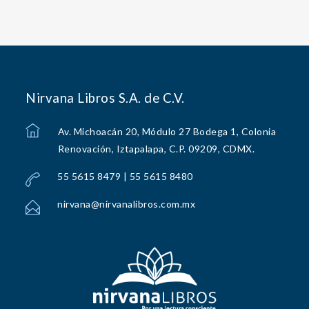
Nirvana Libros S.A. de C.V.
Av. Michoacán 20, Módulo 27 Bodega 1, Colonia
Renovación, Iztapalapa, C.P. 09209, CDMX.
55 5615 8479 | 55 5615 8480
nirvana@nirvanalibros.com.mx