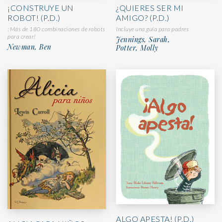
¡CONSTRUYE UN
¿QUIERES SER MI
ROBOT! (P.D.)
AMIGO? (P.D.)
¡Más de 180 combinaciones de robots
Incluye una guía para padres
para crear!
Jennings, Sarah,
Newman, Ben
Potter, Molly
ALGO APESTA! (P.D.)