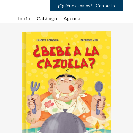
¿Quiénes somos?
Contacto
Inicio
Catálogo
Agenda