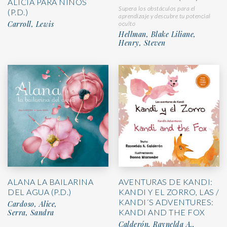
ALICIA PARA NIÑOS
Supera los obstáculos para el
(P.D.)
aprendizaje y descubre tu potencial
Carroll, Lewis
oculto
Hellman, Blake Liliane,
Henry, Steven
ALANA LA BAILARINA
AVENTURAS DE KANDI:
DEL AGUA (P.D.)
KANDI Y EL ZORRO, LAS /
KANDI´S ADVENTURES:
Cardoso, Alice,
KANDI AND THE FOX
Serra, Sandra
Calderón, Raynelda A.,