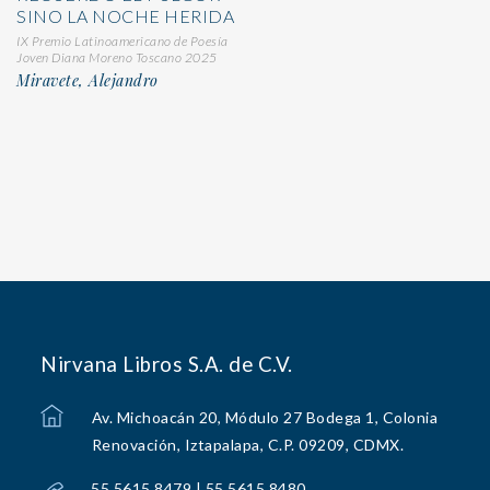
SINO LA NOCHE HERIDA
IX Premio Latinoamericano de Poesía
Joven Diana Moreno Toscano 2025
Miravete, Alejandro
Nirvana Libros S.A. de C.V.
Av. Michoacán 20, Módulo 27 Bodega 1, Colonia
Renovación, Iztapalapa, C.P. 09209, CDMX.
55 5615 8479 | 55 5615 8480