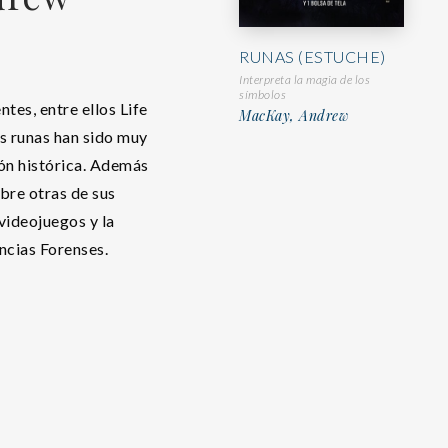
RUNAS (ESTUCHE)
Interpreta la magia de los
símbolos
ntes, entre ellos Life
MacKay, Andrew
as runas han sido muy
ión histórica. Además
obre otras de sus
videojuegos y la
ncias Forenses.