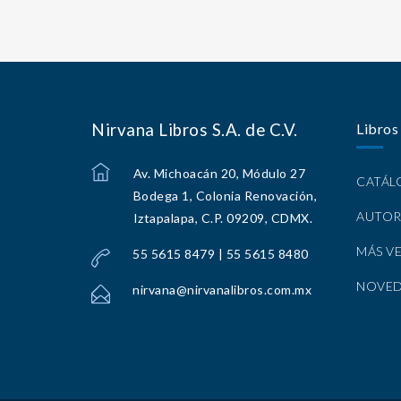
Nirvana Libros S.A. de C.V.
Libros
Av. Michoacán 20, Módulo 27
CATÁ
Bodega 1, Colonia Renovación,
AUTOR
Iztapalapa, C.P. 09209, CDMX.
MÁS V
55 5615 8479 | 55 5615 8480
NOVE
nirvana@nirvanalibros.com.mx