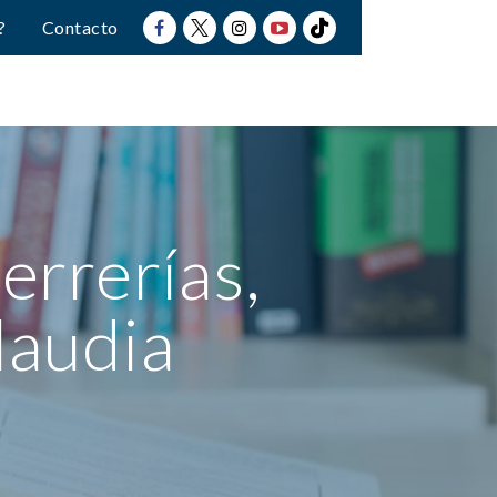
?
Contacto
errerías,
laudia