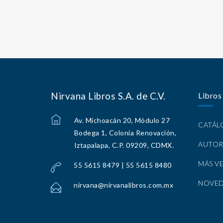
Nirvana Libros S.A. de C.V.
Libros
Av. Michoacán 20, Módulo 27
CATÁ
Bodega 1, Colonia Renovación,
AUTOR
Iztapalapa, C.P. 09209, CDMX.
MÁS V
55 5615 8479 | 55 5615 8480
NOVE
nirvana@nirvanalibros.com.mx