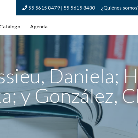
55 5615 8479 | 55 5615 8480
¿Quiénes somos
Catálogo
Agenda
sieu, Daniela; H
a; y González, C