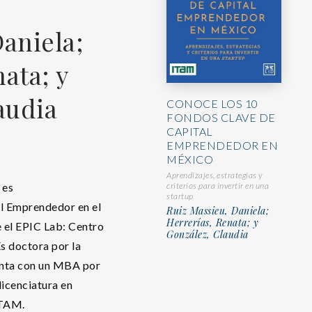
Daniela;
ata; y
audia
CONOCE LOS 10
FONDOS CLAVE DE
CAPITAL
EMPRENDEDOR EN
MÉXICO
Aprendizajes, estrategias y
criterios para invertir en una
 es
startup
l Emprendedor en el
Ruiz Massieu, Daniela;
Herrerías, Renata; y
 el EPIC Lab: Centro
González, Claudia
s doctora por la
enta con un MBA por
licenciatura en
ITAM.