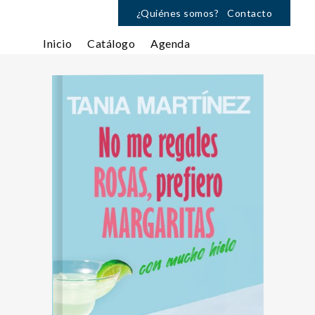
¿Quiénes somos?
Contacto
Inicio
Catálogo
Agenda