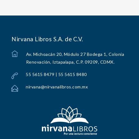
Nirvana Libros S.A. de C.V.
Av. Michoacán 20, Módulo 27 Bodega 1, Colonia
Renovación, Iztapalapa, C.P. 09209, CDMX.
55 5615 8479 | 55 5615 8480
nirvana@nirvanalibros.com.mx